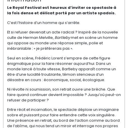
Le Royal Festival est heureux d’inviter ce spectacle à
la fois dense et délicat porté par un artiste spadois.
C’est l’histoire d’un homme qui s’arrête.
Et si refuser devenait un acte radical ? Inspiré de la nouvelle
culte de Herman Melville,
Bartleby
met en scène un homme
qui oppose au monde une réponse simple, polie et
inébranlable : « je préférerais pas ».
Seul en scène, Frédéric Lorent s’empare de cette figure
énigmatique pour la faire résonner aujourd’hui. Dans un
monde lancé à toute vitesse, Bartleby apparaît comme un
être d’une lucidité troublante, témoin silencieux d’un
désastre en cours : économique, social, écologique.
Ni révolte ni soumission, son retrait ouvre une brèche. Que
faire quand continuer devient impossible ? Jusqu’où peut-on
refuser de participer ?
Entre récit et incarnation, le spectacle déploie un imaginaire
sobre et puissant pour faire entendre cette voix singulière.
Une présence en retrait, au bord de l’action comme au bord
de l’abîme, qui nous tend un miroir et interroge nos propres