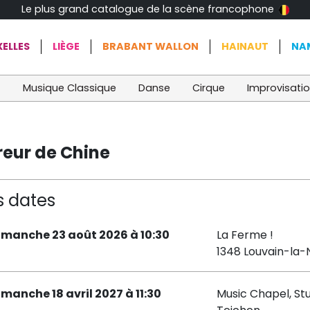
Le plus grand catalogue de la scène francophone
ELLES
LIÈGE
BRABANT WALLON
HAINAUT
NA
t
Musique Classique
Danse
Cirque
Improvisati
reur de Chine
s dates
imanche 23 août 2026 à 10:30
La Ferme !
1348 Louvain-la
imanche 18 avril 2027 à 11:30
Music Chapel, St