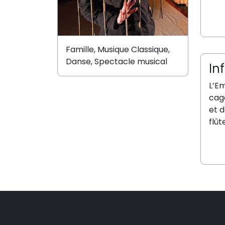
Famille, Musique Classique,
Danse, Spectacle musical
In
L’E
cage
et d
flût