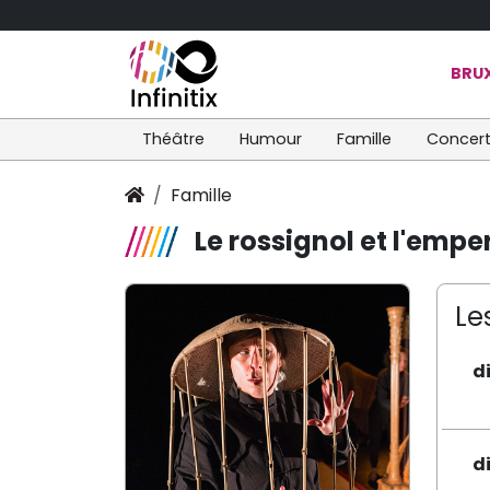
BRUX
Théâtre
Humour
Famille
Concer
Famille
Le rossignol et l'empe
Le
d
d