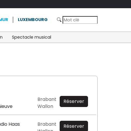
MUR
LUXEMBOURG
on
Spectacle musical
Brabant
Réserver
-Neuve
Wallon
udio Haas
Brabant
Réserver