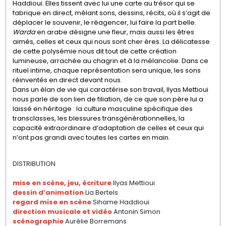
Haddioui. Elles tissent avec lui une carte au trésor qui se
fabrique en direct, mêlant sons, dessins, récits, où il s’agit de
déplacer le souvenir, le réagencer, lui faire la part belle.
Warda
en arabe désigne une fleur, mais aussi les êtres
aimés, celles et ceux qui nous sont cher·ères. La délicatesse
de cette polysémie nous dit tout de cette création
lumineuse, arrachée au chagrin et à la mélancolie. Dans ce
rituel intime, chaque représentation sera unique, les sons
réinventés en direct devant nous.
Dans un élan de vie qui caractérise son travail, Ilyas Mettioui
nous parle de son lien de filiation, de ce que son père lui a
laissé en héritage : la culture masculine spécifique des
transclasses, les blessures transgénérationnelles, la
capacité extraordinaire d’adaptation de celles et ceux qui
n’ont pas grandi avec toutes les cartes en main.
DISTRIBUTION
mise en scène, jeu, écriture
Ilyas Mettioui
dessin d’animation
Lia Bertels
regard mise en scène
Sihame Haddioui
direction musicale et vidéo
Antonin Simon
scénographie
Aurélie Borremans