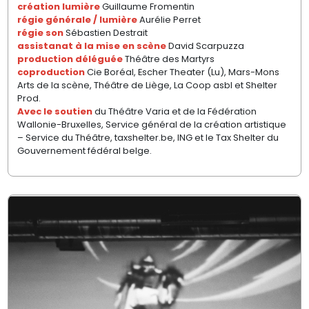
création lumière
Guillaume Fromentin
régie générale / lumière
Aurélie Perret
régie son
Sébastien Destrait
assistanat à la mise en scène
David Scarpuzza
production déléguée
Théâtre des Martyrs
coproduction
Cie Boréal, Escher Theater (Lu), Mars-Mons
Arts de la scène, Théâtre de Liège, La Coop asbl et Shelter
Prod.
Avec le soutien
du Théâtre Varia et de la Fédération
Wallonie-Bruxelles, Service général de la création artistique
– Service du Théâtre, taxshelter.be, ING et le Tax Shelter du
Gouvernement fédéral belge.