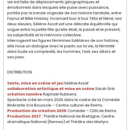
vie est faite de déplacements géographiques et
émotionnels dans lesquels elle puise avec puissance,
portée par la bande originale de son histoire familiale, entre
Fayruz et Billie Holiday. Incarnant tour à tour Téta et Néné, ses
deux aïeules, Sélène Assaf est une délicate équilibriste qui
vogue entre la petite fille qu’elle était, le passé et le présent,
sa subjectivité et la mémoire collective.
Interrogeant les figures féminines tutélaires de son histoire,
elle noue un dialogue avec le public sur la vie, la féminité
dans toute sa complexité, les hommes, l’exil, ses désirs et
ses joies.
DISTRIBUTION
texte, mise en scène et jeu
Sélène Assaf
collaboration artistique et mise en scène
Sarah Siré
création lumière
Raphaël Rubbens.
Spectacle créé en mars 2026 dans le cadre de la Comédie
Itinérante à la Boussole – Centre culturel de Reims.
Production de création 2026
Comédie – CDN de Reims.
Production 2027
: Théâtre National de Bretagne, Centre
dramatique National (Rennes) et Théâtre des Martyrs.