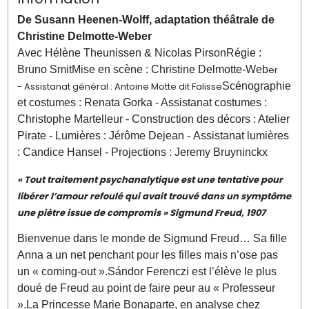
De Susann Heenen-Wolff, adaptation théâtrale de
Christine Delmotte-Weber
Avec Hélène Theunissen & Nicolas Pirson
Régie :
Bruno Smit
Mise en scène : Christine Delmotte-Web
er
- Assistanat général : Antoine Motte dit Falisse
Scénographie
et costumes : Renata Gorka - Assistanat costumes :
Christophe Martelleur - Construction des décors : Atelier
Pirate - Lumières : Jérôme Dejean - Assistanat lumières
: Candice Hansel - Projections : Jeremy Bruyninckx
« Tout traitement psychanalytique est une tentative pour
libérer l’amour refoulé qui avait trouvé dans un symptôme
une piètre issue de compromis » Sigmund Freud, 1907
Bienvenue dans le monde de Sigmund Freud… Sa fille
Anna a un net penchant pour les filles mais n’ose pas
un « coming-out ».
Sándor Ferenczi est l’élève le plus
doué de Freud au point de faire peur au « Professeur
».
La Princesse Marie Bonaparte, en analyse chez