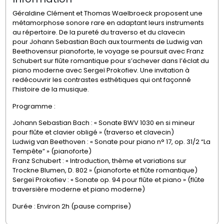
Géraldine Clément et Thomas Waelbroeck proposent une
métamorphose sonore rare en adaptant leurs instruments
au répertoire. De la pureté du traverso et du clavecin
pour
Johann Sebastian Bach
aux tourments de
Ludwig van
Beethoven
sur pianoforte, le voyage se poursuit avec
Franz
Schubert
sur flûte romantique pour s’achever dans l’éclat du
piano moderne avec
Sergeï Prokofiev
. Une invitation à
redécouvrir les contrastes esthétiques qui ont façonné
l’histoire de la musique.
Programme :
Johann Sebastian Bach
: « Sonate BWV 1030 en si mineur
pour flûte et clavier obligé » (traverso et clavecin)
Ludwig van Beethoven
: « Sonate pour piano n° 17, op. 31/2 “La
Tempête” » (pianoforte)
Franz Schubert
: « Introduction, thème et variations sur
Trockne Blumen, D. 802 » (pianoforte et flûte romantique)
Sergeï Prokofiev
: « Sonate op. 94 pour flûte et piano » (flûte
traversière moderne et piano moderne)
Durée : Environ 2h (pause comprise)