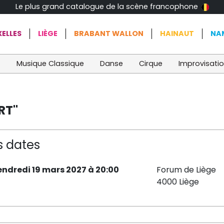
Le plus grand catalogue de la scène francophone
ELLES
LIÈGE
BRABANT WALLON
HAINAUT
NA
t
Musique Classique
Danse
Cirque
Improvisati
RT"
s dates
endredi 19 mars 2027 à 20:00
Forum de Liège
4000 Liège