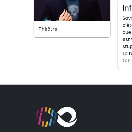
In
Sav
c'é
Théâtre
que 
est 
stu
Le 
l'on