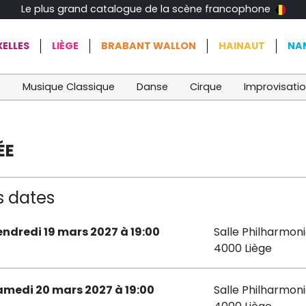
Le plus grand catalogue de la scène francophone
ELLES
LIÈGE
BRABANT WALLON
HAINAUT
NA
t
Musique Classique
Danse
Cirque
Improvisati
ÉE
s dates
endredi 19 mars 2027 à 19:00
Salle Philharmon
4000 Liège
amedi 20 mars 2027 à 19:00
Salle Philharmon