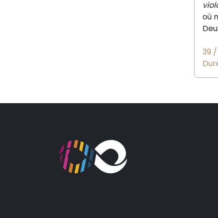
viol
où n
De
39
/
Duré