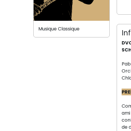
Musique Classique
In
DV
SCH
Pab
Orc
Chl
PRE
Com
ami
con
de 