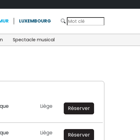
MUR
LUXEMBOURG
on
Spectacle musical
ique
Liège
Réserver
ique
Liège
Réserver