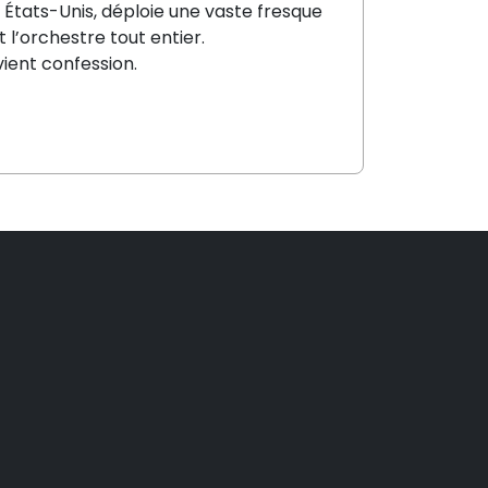
x États-Unis, déploie une vaste
fresque
t
l’orchestre tout entier.
ient confession.