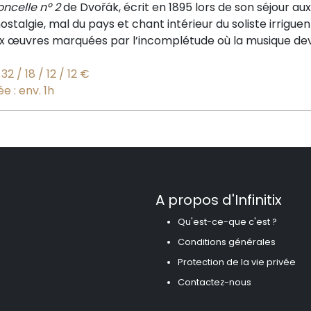
oncelle nº 2
de
Dvořák
, écrit en 1895 lors de son séjour au
ostalgie, mal du pays et chant intérieur du soliste irriguen
ux
œuvres
marquées par l’incomplétude où la
musique dev
32
/
18
/
12
/
12 €
e : env. 1h
A propos d'Infinitix
Qu'est-ce-que c'est ?
Conditions générales
Protection de la vie privée
Contactez-nous