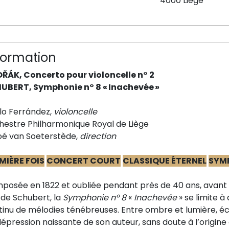
4000 Liège
formation
OŘÁK
, Concerto pour violoncelle
n° 2
UBERT, Symphonie n° 8 « Inachevée »
lo Ferrández,
violoncelle
hestre Philharmonique Royal de Liège
oé van Soeterstède,
directio
n
MIÈRE FOIS
CONCERT COURT
CLASSIQUE ÉTERNEL
SYM
posée en 1822 et oubliée pendant près de 40 ans, avant 
 de Schubert, la
Symphonie nº 8
«
Inac
hevée
»
se limite à
tinu
de mélodies ténébreuses. Entre ombre et lumière, éc
dépression naissante de son auteur, sans doute
à l’origin