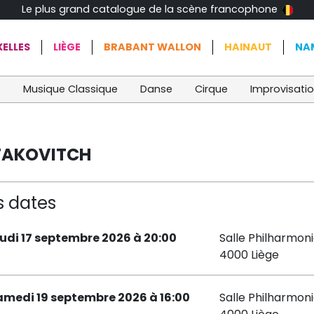
Le plus grand catalogue de la scène francophone
ELLES
LIÈGE
BRABANT WALLON
HAINAUT
NA
t
Musique Classique
Danse
Cirque
Improvisati
TAKOVITCH
s dates
eudi 17 septembre 2026 à 20:00
Salle Philharmon
4000 Liège
amedi 19 septembre 2026 à 16:00
Salle Philharmon