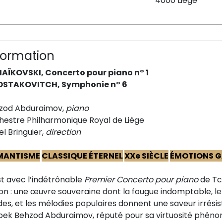
4000 Liège
formation
AÏKOVSKI, Concerto pour piano n° 1
STAKOVITCH, Symphonie n° 6
zod Abduraimov,
piano
hestre Philharmonique Royal de Liège
el Bringuier,
direction
MANTISME
CLASSIQUE ÉTERNEL
XXe SIÈCLE
ÉMOTIONS G
st avec l’indétrônable
Premier Concerto pour piano
de Tch
son : une œuvre souveraine dont la fougue indomptable, l
es, et les mélodies populaires donnent une saveur irrésist
bek Behzod Abduraimov, réputé pour sa virtuosité phéno