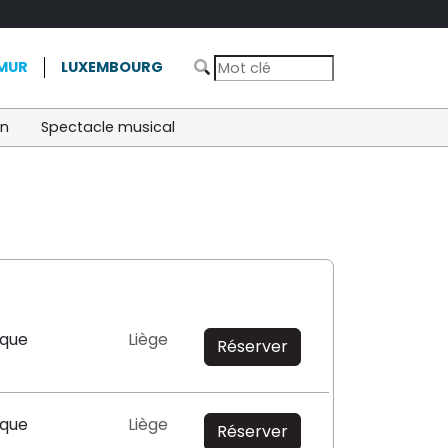
MUR
LUXEMBOURG
on
Spectacle musical
ique
Liège
Réserver
ique
Liège
Réserver