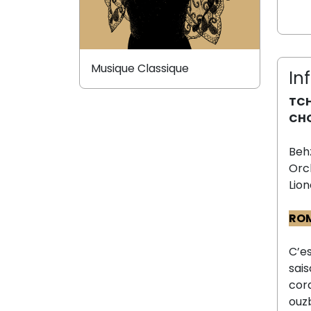
Musique Classique
In
TCH
CHO
Beh
Orc
Lion
RO
C’e
sai
cord
ouz