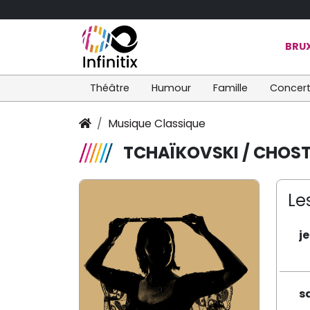
BRUX
Théâtre
Humour
Famille
Concer
Musique Classique
TCHAÏKOVSKI / CHOS
Le
j
s