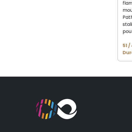
fla
mou
Path
stal
pour
51 /
Duré