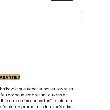
ARANTIES
aïkovski que Lionel Bringuier ouvre sa
e feu cosaque embrasant cuivres et
ible au “roi des concertos”. Le pianiste
ménale, en promet une interprétation