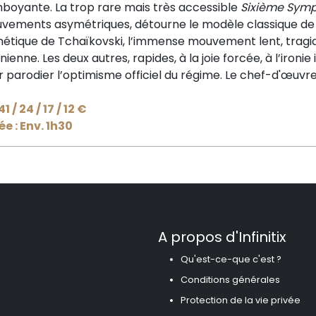
mboyante. La trop rare mais très accessible
Sixième Sym
vements asymétriques, détourne le modèle classique de la
étique de Tchaïkovski, l’immense mouvement lent, tragiqu
inienne. Les deux autres, rapides, à la joie forcée, à l’iron
 parodier l’optimisme officiel du régime. Le chef-d'œuvre 
 41 / 24 / 17 / 12 €
e : Env. 1h30
A propos d'Infinitix
Qu'est-ce-que c'est ?
Conditions générales
Protection de la vie privée