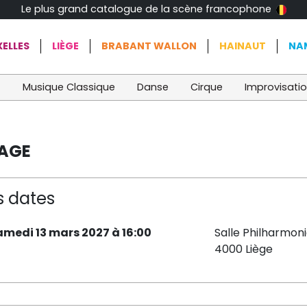
Le plus grand catalogue de la scène francophone
ELLES
LIÈGE
BRABANT WALLON
HAINAUT
NA
t
Musique Classique
Danse
Cirque
Improvisati
TAGE
s dates
amedi 13 mars 2027 à 16:00
Salle Philharmon
4000 Liège