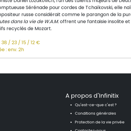
oniste
Daniel Lozakovich, l’un des talents majeurs
de Deu
somptueuse
Sérénade pour cordes
de Tchaïkovski, elle n
positeur russe considérait
comme le parangon de la pur
utes dans la vie de W.A.M
.
offrent une fantaisie insolite
et
ifs
recyclés de Mozart.
/
38
/
23
/
15
/
12 €
e : env. 2h
A propos d'Infinitix
Qu'est-ce-que c'est ?
Conditions générales
Protection de la vie privée
Contactez-nous