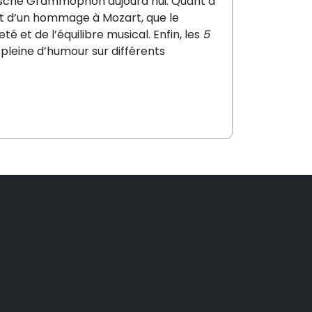
tsche
Grammophon
aujourd’hui.
Quant à
aît d’un hommage à
Mozart, que le
eté et de
l’équilibre musical. Enfin, les
5
 pleine d’humour sur différents