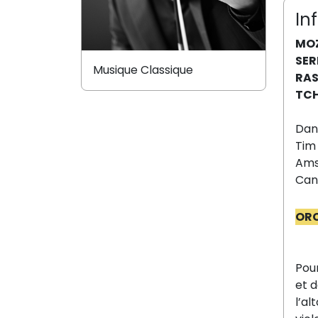
In
MOZ
SER
Musique Classique
RAS
TCH
Dan
Tim
Ams
Can
ORC
Pou
et d
l’al