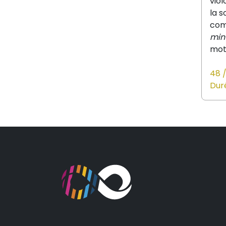
viol
la 
com
min
mot
48
Duré