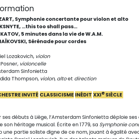
formation
ART, Symphonie concertante pour violon et alto
KSNYTE, …this too shall pass…
KATOV, 5 minutes dans la vie de W.A.M.
AÏKOVSKI, Sérénade pour cordes
iel Lozakovich,
vi
olon
 Posner,
violoncelle
terdam Sinfonietta
dida Thompson,
violon
,
alto
et
direction
e
HESTRE INVIT
É
CLASSICISME
INÉDIT
XXI
SIÈCLE
r
se
s débuts à Liège, l’Amsterdam
Sinfonietta déploie se
e son héritage musical.
Écrite en 1779, sa
Symphonie conc
to une partie
soliste digne de ce nom, jouant à égalité ave