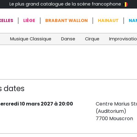
Le plus grand catalogue de la scène francophone
ELLES
LIÈGE
BRABANT WALLON
HAINAUT
NA
t
Musique Classique
Danse
Cirque
Improvisati
s dates
ercredi 10 mars 2027 à 20:00
Centre Marius St
(Auditorium)
7700 Mouscron