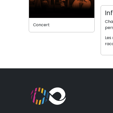
In
Chak
Concert
per
Les
raco