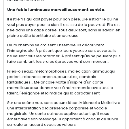
Une fable lumineuse merveilleusement contée.
Il est le fils qui doit payer pour son père. Elle est la fille qui ne
veut plus payer pour le sien. Il est issu de la pauvreté. Elle est
née dans une cage dorée. Tous deux sont, sans le savoir, en
pleine quête identitaire et amoureuse.
Leurs chemins se croisent. Ensemble, ils découvrent
l'inimaginable. À présent que leurs yeux se sont ouverts, ils
ne veulent plus les refermer. À présent qu'ils ne peuvent plus
faire semblant, les vraies épreuves vont commencer...
Filles-oiseaux, métamorphoses, malédiction, animaux qui
parlent, rebondissements, poursuites, combats
fantastiques... Mélancolie Motte s'inspire d'un conte
merveilleux pour donner voix à notre monde avec tout le
talent, l'élégance et la malice qui la caractérisent.
Sur une scène nue, sans aucun décor, Mélancolie Motte livre
une interprétation à la présence corporelle et vocale
magistrale. Un conte qui nous captive autant qu'il nous
émeut avec son message : il appartient à chacun de suivre
sa route en accord avec ses valeurs.