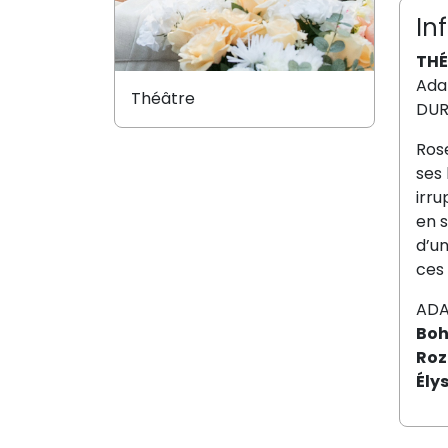
In
THÉ
Ada
Théâtre
DUR
Rose
ses 
irr
en s
d’un
ces 
ADA
Boh
Roz
Ély