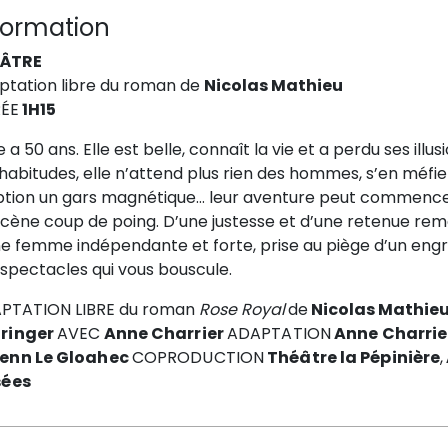
formation
ÂTRE
ptation libre du roman de
Nicolas Mathieu
ÉE
1H15
 a 50 ans. Elle est belle, connaît la vie et a perdu ses ill
habitudes, elle n’attend plus rien des hommes, s’en méfie e
uption un gars magnétique… leur aventure peut commencer
cène coup de poing. D’une justesse et d’une retenue remar
e femme indépendante et forte, prise au piège d’un engren
spectacles qui vous bouscule.
PTATION LIBRE du roman
Rose Royal
de
Nicolas Mathie
ringer
AVEC
Anne Charrier
ADAPTATION
Anne Charrie
enn Le Gloahec
COPRODUCTION
Théâtre la Pépinière
,
sées