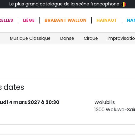
Le plus grand catalogue de la scène francophone
ELLES
LIÈGE
BRABANT WALLON
HAINAUT
NA
t
Musique Classique
Danse
Cirque
Improvisati
s dates
eudi 4 mars 2027 à 20:30
Wolubilis
1200 Woluwe-Sai