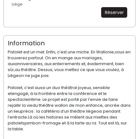
Liège
Réserver
Information
Pistolet est un met. Enfin, c’est une miche. En Wallonie,vous en
trouverez partout. On en mange aux mariages,
auxanniversaires, aux enterrements et, évidemment, bien
sûr,au théâtre. Dessus, vous mettez ce que vous voulez, à
Liègeon ne juge pas.
Pistolet, c’est aussi un duo théâtral joyeux, sensible
etengagé, à la frontière entre la conférence et le
spectacleintime. Le projet est porté par l’envie de faire
rejaillir la viedu théâtre wallon de mon enfance, ancrée dans
un lieuprécis : la cafétéria d’un théâtre liégeois pendant
l’entracte.Là où les histoires se mêlent aux miettes des
pistoletsjambon-fromage et à la tarte au riz. Tout est là, sur
la table.