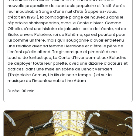
nouvelle proposition de spectacle populaire et festif.
Après
leur inoubliable
Songe d’une nuit d’été
(rappelez-vous,
c’était en
1995!
), la compagnie plonge
de nouveau
dans le
répertoire shakespearien, avec
Le Conte d’hiver
. Comme
Othello
, c’est une histoire de jalousie : celle de
Léonte
, roi de
Sicile, envers
Polixène
, roi de Bohême, qui est pourtant pour
lui comme un frère, mais qu’il soupçonne d’avoir entretenu
une relation avec sa femme Hermione et d’être le père de
l’enfant qu’elle attend.
T
ragi
-comique
et
pimenté d’une
touche de fantastique,
Le Conte d’hiver
permet aux Baladins
de déployer toute leur palette, avec une dizaine d’acteurs et
actrices, dans une mise en scène de Benoit Verhaert
(
Trajectoire Camus
,
Un fils de notre temps
…) et sur la
musique de l’incontournable Line Adam.
Durée: 90 min