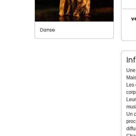
v
Danse
In
Une 
Mais
Les 
corp
Leur
musi
Un c
proc
diff
Chaq