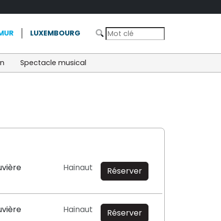
MUR
LUXEMBOURG
on
Spectacle musical
uvière
Hainaut
Réserver
uvière
Hainaut
Réserver