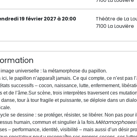
7100 La Louvière
endredi 19 février 2027 à 20:00
Théâtre de La Lo
7100 La Louvière
formation
image universelle : la métamorphose du papillon.
 ici, le papillon n’apparaît jamais. Ce qui compte, ce n’est pas l
états successifs – cocon, naissance, lutte, enfermement, libéra
s et de l’âme.Sur scène, trois interprètes traversent ces mutatio
 danse, tour à tour fragile et puissante, se déploie dans un dial
cale.
ycle se dessine : se protéger, résister, se libérer. Non pas pour 
Métamorphoses
essus humain, commun et singulier à la fois.
uses – performance, identité, visibilité – mais aussi d’un désir pro
ue spectateur peut y reconnaître ses propres cocons, ses luttes