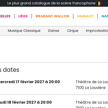
Le plus grand catalogue de la scène francophone
ELLES
LIÈGE
BRABANT WALLON
HAINAUT
NA
t
Musique Classique
Danse
Cirque
Improvisati
s dates
ercredi 17 février 2027 à 20:00
Théâtre de La Lo
7100 La Louvière
udi 18 février 2027 à 20:00
Théâtre de La Lo