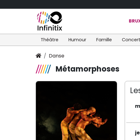
BRUX
Théâtre
Humour
Famille
Concer
Danse
Métamorphoses
Le
m
je