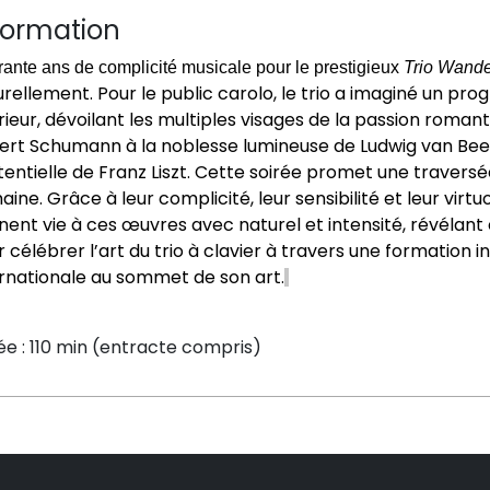
formation
ante ans de complicité musicale pour le prestigieux
Trio Wande
urellement. Pour le public carolo, le trio a imaginé un 
rieur, dévoilant les multiples visages de la passion roman
ert Schumann à la noblesse lumineuse de Ludwig van Bee
tentielle de Franz Liszt
. C
ette soirée promet une travers
aine. Grâce à leur complicité
, leur sensibilité et leur vir
ent vie à ces œuvres avec naturel et intensité, révélant
 célébrer l’art du trio à clavier à travers une formation
ernationale au sommet de son art.
e : 110 min (entracte compris)