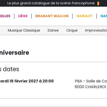
Le plus grand catalogue de la scène francophone
ELLES
LIÈGE
BRABANT WALLON
HAINAUT
NA
t
Musique Classique
Danse
Cirque
Improvisati
niversaire
s dates
ardi 16 février 2027 à 20:00
PBA - Salle de C
6000 CHARLEROI