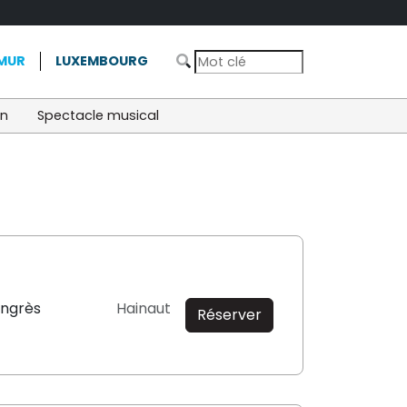
MUR
LUXEMBOURG
on
Spectacle musical
ongrès
Hainaut
Réserver