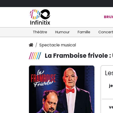
BRUX
Théâtre
Humour
Famille
Concer
Spectacle musical
La Framboise frivole 
Le
j
v