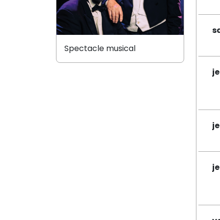
s
Spectacle musical
j
j
j