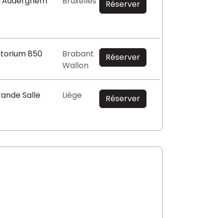
 d'Auderghem
Bruxelles
Réserver
itorium 850
Brabant
Réserver
Wallon
rande Salle
Liège
Réserver