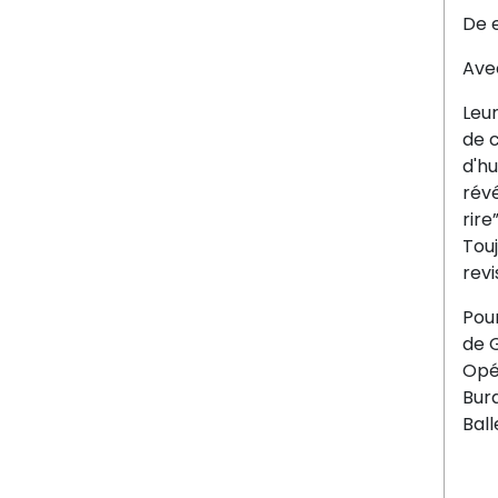
De 
Ave
Leur
de c
d'hu
rév
rire”
Touj
revi
Pour
de 
Opé
Bura
Ball