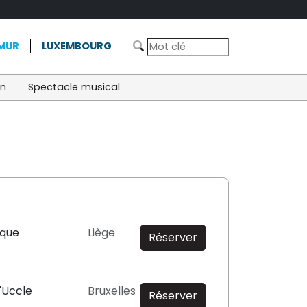
MUR
LUXEMBOURG
on
Spectacle musical
ique
Liège
Réserver
'Uccle
Bruxelles
Réserver