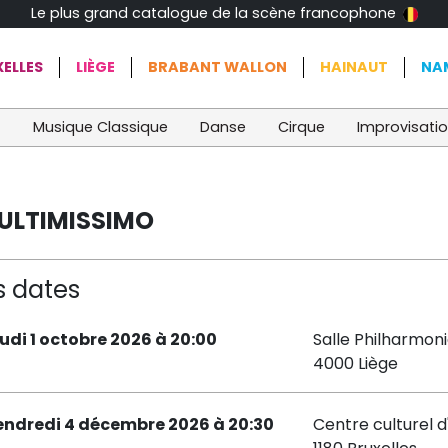
Le plus grand catalogue de la scène francophone
ELLES
LIÈGE
BRABANT WALLON
HAINAUT
NA
t
Musique Classique
Danse
Cirque
Improvisati
: ULTIMISSIMO
s dates
eudi 1 octobre 2026 à 20:00
Salle Philharmon
4000 Liège
endredi 4 décembre 2026 à 20:30
Centre culturel d