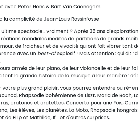
et avec Peter Hens & Bart Van Caenegem
c la complicité de Jean-Louis Rassinfosse
 ultime spectacle… vraiment ? Après 35 ans d'exploration
réations mondiales inédites de partitions de grands maîtr
mour, de fraicheur et de vivacité qui ont fait vibrer tant d
érence avec un
best-of
explosif ! Mais attention : qui dit 
.
ours armés de leur piano, de leur violoncelle et de leur fo
sitent la grande histoire de la musique à leur manière : déca
 votre plus grand plaisir, vous pourrez entendre ou ré-e
Gounod, Rhapsodie bohémienne de Liszt, Maria de Bach, 
ras, oratorios et oratettes, Concerto pour une Fois, Car
na, Les élèves, Les planètes, La Moto, Rhapsodie hongroise
et de Filip et Mathilde, If... et d'autres surprises.