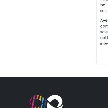
bal.
ses
Av
com
soie
cet
iné