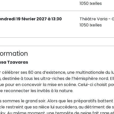
1050 Ixelles
endredi 19 février 2027 à 13:30
Théâtre Varia - 
1050 Ixelles
formation
ssa Tzavaras
 célébrer ses 80 ans d’existence, une multinationale du 
, destinée à tous les ultra-riches de l’hémisphère nord. E
e pour en concevoir la mise en scène. Celui-ci choisit p
 de reconnecter les invités à la nature.
 sommes le grand soir. Alors que les préparatifs battent
le restreint que sa nièce lui succédera, au détriment de s
tsky. Au même moment, une tempête de neige fait rage et 