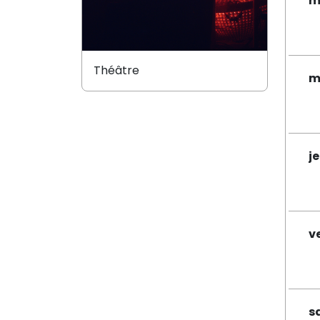
m
Théâtre
m
j
v
s