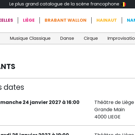
Le plus grand catalogue de la scène francophone
ELLES
LIÈGE
BRABANT WALLON
HAINAUT
NA
t
Musique Classique
Danse
Cirque
Improvisati
ANTS
s dates
imanche 24 janvier 2027 à 16:00
Théâtre de Liège 
Grande Main
4000 LIEGE