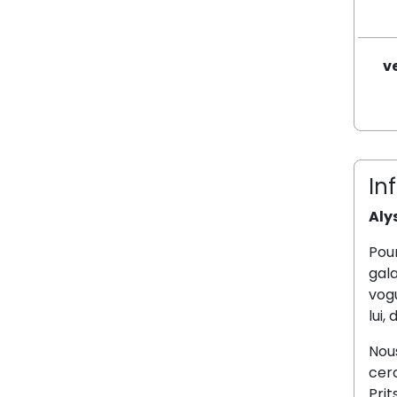
v
In
Aly
Pour
gala
vogu
lui,
Nous
cerc
Pri