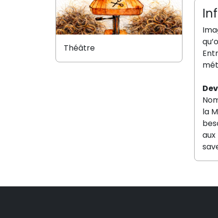
In
Ima
qu’
Théâtre
Entr
mét
Dev
Nom
la M
beso
aux 
save