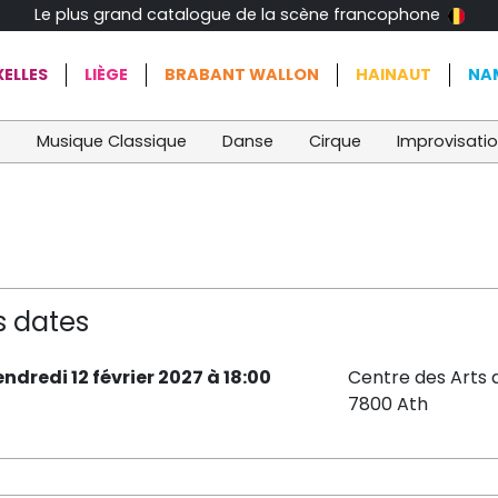
Le plus grand catalogue de la scène francophone
ELLES
LIÈGE
BRABANT WALLON
HAINAUT
NA
t
Musique Classique
Danse
Cirque
Improvisati
s dates
endredi 12 février 2027 à 18:00
Centre des Arts 
7800 Ath