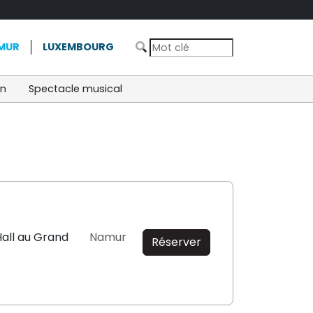
MUR
LUXEMBOURG
on
Spectacle musical
all au Grand
Namur
Réserver