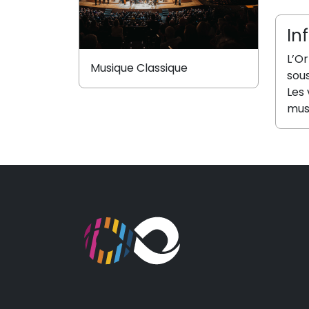
In
L’O
Musique Classique
sou
Les 
mus