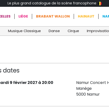
Le plus grand catalogue de la scène francophone
ELLES
LIÈGE
BRABANT WALLON
HAINAUT
NA
t
Musique Classique
Danse
Cirque
Improvisati
s dates
ardi 9 février 2027 à 20:00
Namur Concert H
Manège
5000 Namur