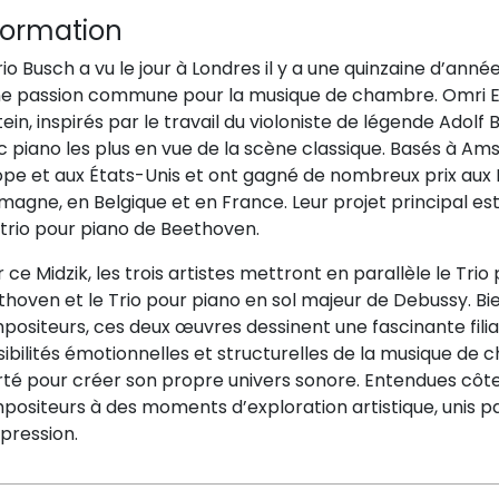
formation
rio Busch a vu le jour à Londres il y a une quinzaine d’ann
ne passion commune pour la musique de chambre. Omri Eps
ein, inspirés par le travail du violoniste de légende Adolf 
 piano les plus en vue de la scène classique. Basés à Am
ope et aux États-Unis et ont gagné de nombreux prix aux
magne, en Belgique et en France. Leur projet principal es
 trio pour piano de Beethoven.
 ce Midzik, les trois artistes mettront en parallèle le Trio 
hoven et le Trio pour piano en sol majeur de Debussy. Bie
ositeurs, ces deux œuvres dessinent une fascinante filia
ibilités émotionnelles et structurelles de la musique de
rté pour créer son propre univers sonore. Entendues côte
positeurs à des moments d’exploration artistique, unis 
pression.