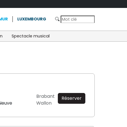
MUR
LUXEMBOURG
on
Spectacle musical
Brabant
Réserver
-Neuve
Wallon