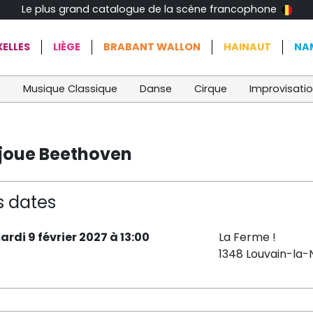
Le plus grand catalogue de la scène francophone
ELLES
LIÈGE
BRABANT WALLON
HAINAUT
NA
t
Musique Classique
Danse
Cirque
Improvisati
h joue Beethoven
s dates
ardi 9 février 2027 à 13:00
La Ferme !
1348 Louvain-la