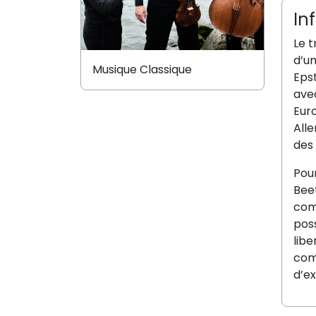
In
Le t
d’u
Musique Classique
Epst
avec
Eur
Alle
des
Pour
Beet
comp
poss
libe
com
d’ex