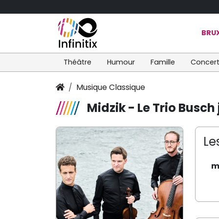
BRUX
Théâtre
Humour
Famille
Concer
Musique Classique
Midzik - Le Trio Busc
Le
m