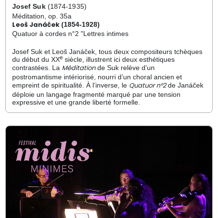
Josef Suk
(1874-1935)
Méditation, op. 35a
Leoš Janáček
(1854-1928)
Quatuor à cordes n°2 "Lettres intimes
Josef Suk et Leoš Janáček, tous deux compositeurs tchèques
e
du début du XX
siècle, illustrent ici deux esthétiques
Méditation
contrastées. La
de Suk relève d’un
postromantisme intériorisé, nourri d’un choral ancien et
Quatuor n°2
empreint de spiritualité. À l’inverse, le
de Janáček
déploie un langage fragmenté marqué par une tension
expressive et une grande liberté formelle.