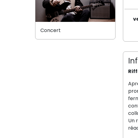
v
Concert
In
Rif
Apr
prom
ferm
cont
coll
Un 
réac