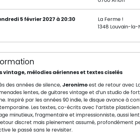
6700 Arlon
endredi 5 février 2027 à 20:30
La Ferme !
1348 Louvain-la
formation
fs vintage, mélodies aériennes et textes ciselés
ès des années de silence,
Jeronimo
est de retour avec La
enades lentes, de guitares vintage et d’un studio de fort
e. Inspiré par les années 90 indie, le disque avance à co
emporaine. Les textes, co-écrits avec l’artiste plasticie
age minutieux, fragmentaire et impressionniste, aussi len
retour discret mais pleinement assumé, profondément per
tive le passé sans le revisiter.