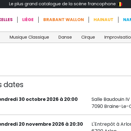
Le plus grand catalogue de la scène francophone
ELLES
LIÈGE
BRABANT WALLON
HAINAUT
NA
t
Musique Classique
Danse
Cirque
Improvisati
s dates
endredi 30 octobre 2026 à 20:00
Salle Baudouin IV
7090 Braine-Le
endredi 20 novembre 2026 à 20:30
L'Entrepôt à Arlo