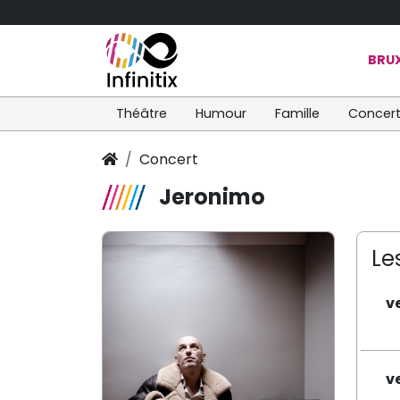
BRUX
Théâtre
Humour
Famille
Concer
Concert
Jeronimo
Le
v
v