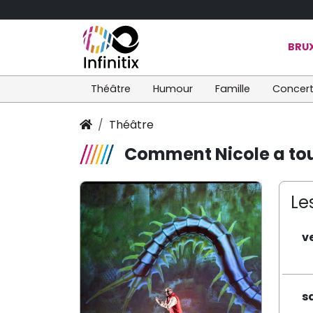
BRUX
Théâtre
Humour
Famille
Concer
Théâtre
Comment Nicole a tout
Le
v
s