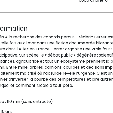
6000 Charleroi
formation
ès À la recherche des canards perdus, Frédéric Ferrer es
elle fois au climat dans une fiction documentée hilarante.
ium dans l’Allier en France, Ferrer organise une vraie fa
icipative. Sur scène, le « débat public » dégénère : scienti
tant·es, agricultrice et tout un écosystème prennent la p
ir. Entre mine, arbres, camions, courbes et décisions im
aitement maîtrisé où l’absurde révèle l’urgence. C’est un
yer d’inverser la courbe des températures et dire autrem
rquoi et comment Nicole a tout pété.
e : 110 min (sans entracte)
 15 ans