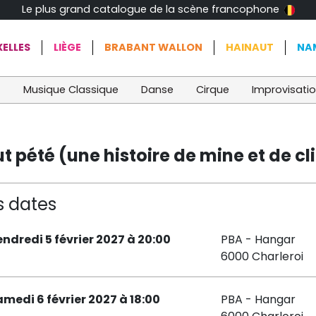
Le plus grand catalogue de la scène francophone
ELLES
LIÈGE
BRABANT WALLON
HAINAUT
NA
t
Musique Classique
Danse
Cirque
Improvisati
 pété (une histoire de mine et de c
s dates
endredi 5 février 2027 à 20:00
PBA - Hangar
6000 Charleroi
amedi 6 février 2027 à 18:00
PBA - Hangar