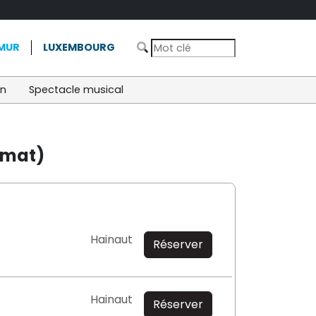
MUR
LUXEMBOURG
on
Spectacle musical
limat)
Hainaut
Réserver
Hainaut
Réserver