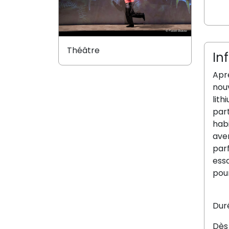
Théâtre
In
Apr
nouv
lith
part
habi
aven
parf
essa
pou
Duré
Dès