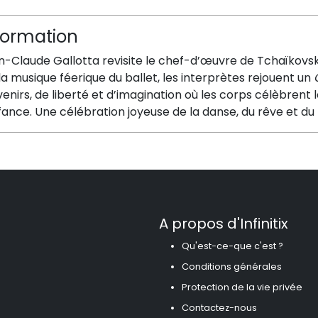
formation
-Claude Gallotta revisite le chef-d’œuvre de Tchaïkovski
la musique féerique du ballet, les interprètes rejouent un
enirs, de liberté et d’imagination où les corps célèbrent la
fance. Une célébration joyeuse de la danse, du rêve et d
A propos d'Infinitix
Qu'est-ce-que c'est ?
Conditions générales
Protection de la vie privée
Contactez-nous