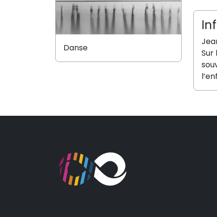
In
Jean
Danse
Sur 
souv
l’en