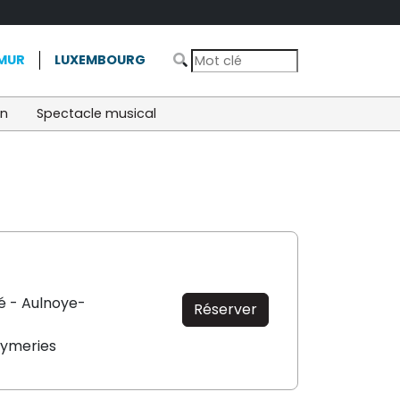
MUR
LUXEMBOURG
on
Spectacle musical
é - Aulnoye-
Réserver
ymeries