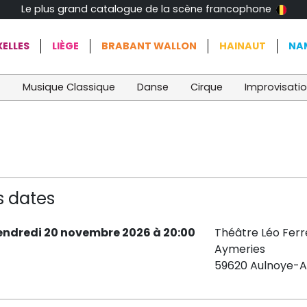
Le plus grand catalogue de la scène francophone
ELLES
LIÈGE
BRABANT WALLON
HAINAUT
NA
t
Musique Classique
Danse
Cirque
Improvisati
s dates
endredi 20 novembre 2026 à 20:00
Théâtre Léo Ferr
Aymeries
59620 Aulnoye-A