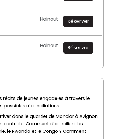
Hainaut
Réserver
Hainaut
Réserver
s récits de jeunes
engagé·es
à travers le
 possibles réconciliations
.
rriver dans le quartier de
Monclar
à Avignon
on centrale : Comment réconcilier des
a Syrie, le Rwanda et le Congo ? Comment