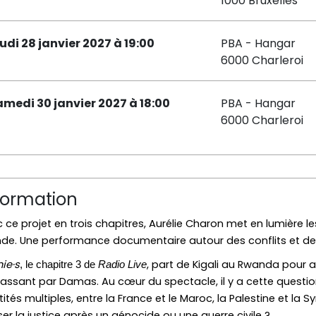
1000 Bruxelles
eudi 28 janvier 2027 à 19:00
PBA - Hangar
6000 Charleroi
amedi 30 janvier 2027 à 18:00
PBA - Hangar
6000 Charleroi
formation
 ce projet en trois chapitres, Aurélie Charon met en lumière le
e. Une performance documentaire autour des conflits et des
ie·s
, part de Kigali au Rwanda pour a
, le chapitre 3 de
Radio Live
passant par Damas. Au
cœur
du spectacle, il y a cette questi
tités
mul
tiples
, entre la France et le Maroc, la Palestine et l
er la justice après un génocide ou une guerre civile ?