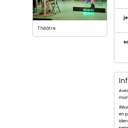
j
Théâtre
s
In
Avec
mond
Réun
en 
iden
pens