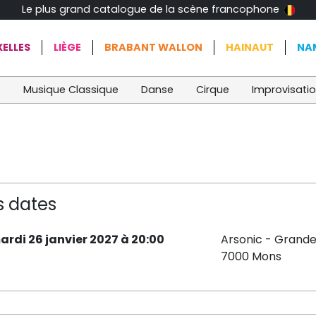
Le plus grand catalogue de la scène francophone
ELLES
LIÈGE
BRABANT WALLON
HAINAUT
NA
t
Musique Classique
Danse
Cirque
Improvisati
s dates
ardi 26 janvier 2027 à 20:00
Arsonic - Grande
7000 Mons