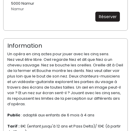
5000 Namur
Namur
Réserver
Information
Un opéra en cinq actes pour jouer avec les cinq sens.
Nez veut être libre. Oeil regarde Nez et dit que Nez a un
cheveu sauvage. Nez se bouche les oreilles. Oreille dit à Oeil
de la fermer et Bouche montre les dents. Nez veut aller voir
plus loin que le bout de son nez. Deux chanteurs-musiciens
et un vidéaste-guitariste explorent les parties du visage à
travers des écrans de toutes tailles. Un œil en image peut-il
voir ? Et un nez sur écran sent-il ? Jouant avec les cinq sens,
ils repoussent les limites de la perception sur différents airs
d’opéras.
Public
: adapté aux enfants de 6 mois à 4 ans
Tarif :
8€ (enfant jusqu'à 12 ans et Pass Delta)/ 10€ (à partir