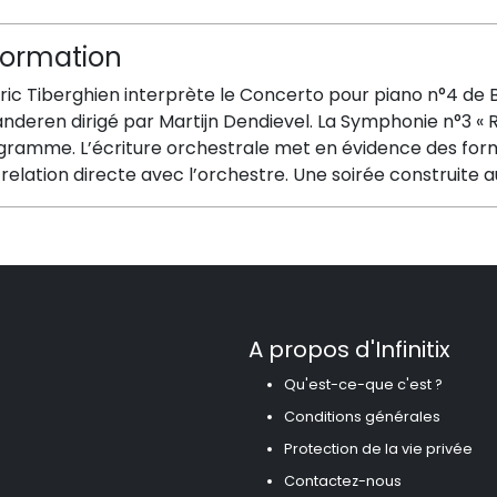
formation
ric Tiberghien interprète le Concerto pour piano n°4 de
anderen dirigé par Martijn Dendievel. La Symphonie n°3 
gramme. L’écriture orchestrale met en évidence des forme
relation directe avec l’orchestre. Une soirée construite 
A propos d'Infinitix
Qu'est-ce-que c'est ?
Conditions générales
Protection de la vie privée
Contactez-nous