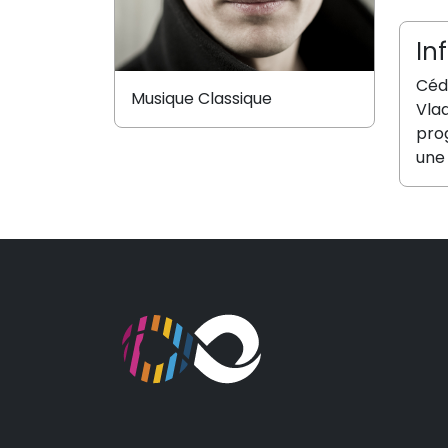
In
Céd
Musique Classique
Vla
pro
une 