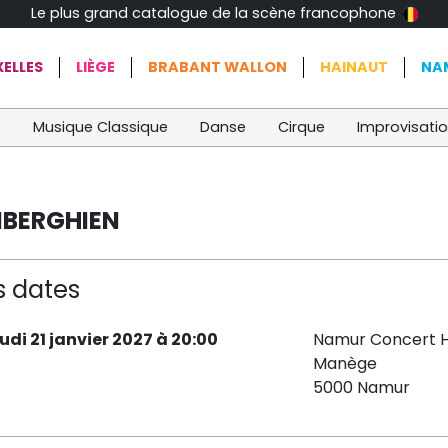
Le plus grand catalogue de la scène francophone
ELLES
LIÈGE
BRABANT WALLON
HAINAUT
NA
t
Musique Classique
Danse
Cirque
Improvisati
IBERGHIEN
s dates
eudi 21 janvier 2027 à 20:00
Namur Concert H
Manège
5000 Namur