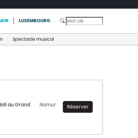
MUR
LUXEMBOURG
on
Spectacle musical
all au Grand
Namur
Réserver