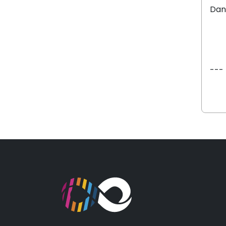
Dani
---