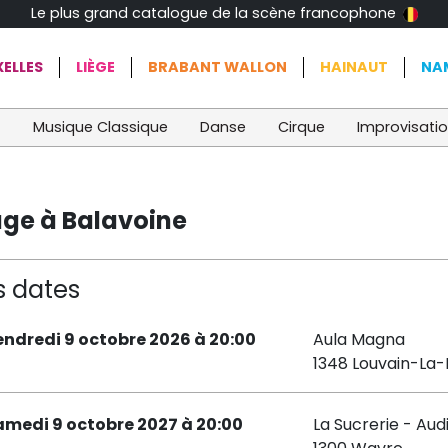
Le plus grand catalogue de la scène francophone
ELLES
LIÈGE
BRABANT WALLON
HAINAUT
NA
t
Musique Classique
Danse
Cirque
Improvisati
ge à Balavoine
s dates
endredi 9 octobre 2026 à 20:00
Aula Magna
1348 Louvain-La
amedi 9 octobre 2027 à 20:00
La Sucrerie - Aud