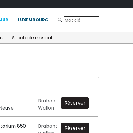
MUR
LUXEMBOURG
on
Spectacle musical
Brabant
Réserver
-Neuve
Wallon
itorium 850
Brabant
Réserver