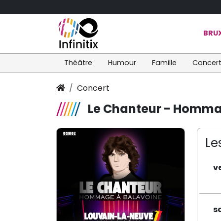
BRUX
Théâtre
Humour
Famille
Concer
Concert
Le Chanteur - Homma
Le
v
s