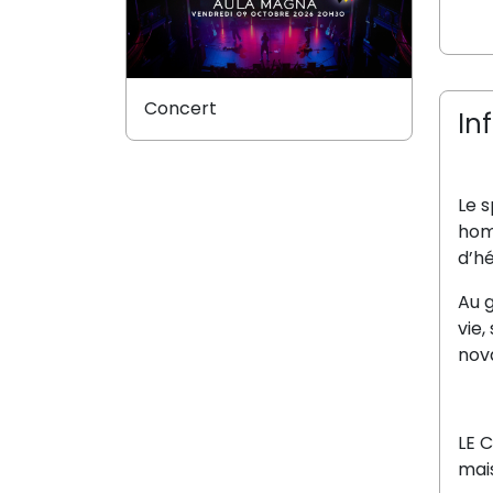
Concert
In
Le s
hom
d’h
Au g
vie,
nova
LE 
mais