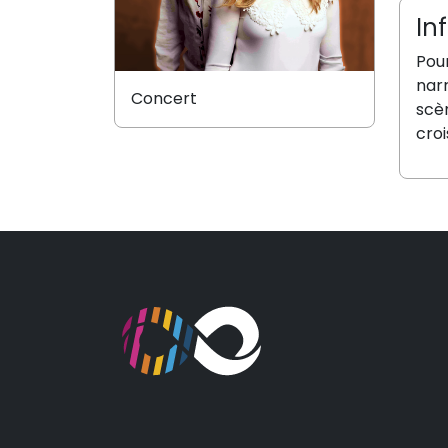
In
Pour
narr
Concert
scèn
croi