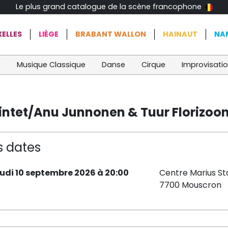
Le plus grand catalogue de la scène francophone
ELLES
LIÈGE
BRABANT WALLON
HAINAUT
NA
t
Musique Classique
Danse
Cirque
Improvisati
intet/Anu Junnonen & Tuur Florizoo
s dates
eudi 10 septembre 2026 à 20:00
Centre Marius St
7700 Mouscron