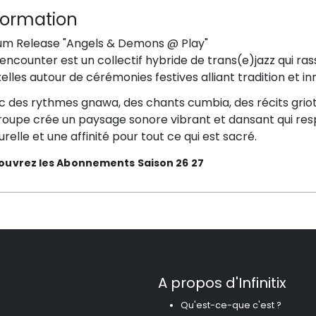
formation
um Release "Angels & Demons @ Play"
ncounter est un collectif hybride de trans(e)jazz qui ras
elles autour de cérémonies festives alliant tradition et in
 des rythmes gnawa, des chants cumbia, des récits griots
roupe crée un paysage sonore vibrant et dansant qui respi
urelle et une affinité pour tout ce qui est sacré.
ouvrez les Abonnements Saison 26 27
A propos d'Infinitix
Qu'est-ce-que c'est ?