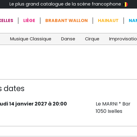
Le plus grand catalogue de la scène francophone
ELLES
LIÈGE
BRABANT WALLON
HAINAUT
NA
t
Musique Classique
Danse
Cirque
Improvisati
s dates
eudi 14 janvier 2027 à 20:00
Le MARNI * Bar
1050 Ixelles