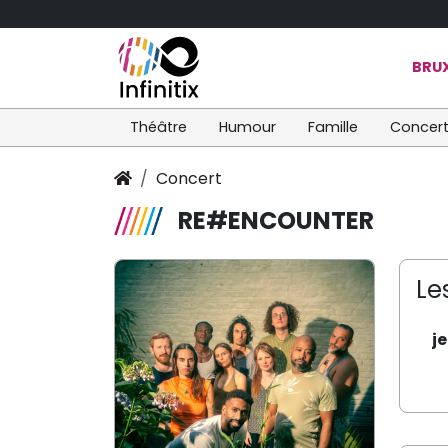
BRUX
Théâtre
Humour
Famille
Concer
Concert
RE#ENCOUNTER
Le
j