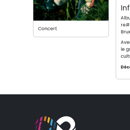
In
Alb
re#e
Concert
Brux
Avec
le g
cult
Déc