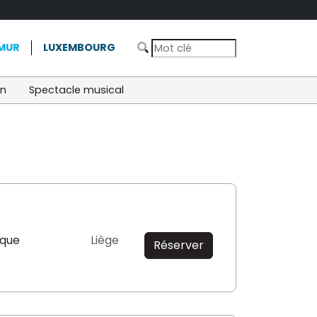
MUR
LUXEMBOURG
on
Spectacle musical
ique
Liège
Réserver