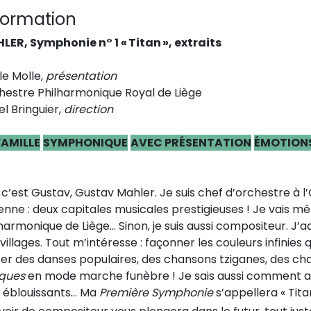
formation
LER, Symphonie n° 1 « Titan »
, extraits
le Molle,
présentation
hestre Philharmonique Royal de Liège
el
Bringuier
,
direction
FAMILLE
SYMPHONIQUE
AVEC PRÉSENTATION
ÉMOTION
,
c’est
Gustav, Gustav Mahler.
Je suis chef
d’orchestre à l
enne : deux capitales musicales
prestigieuses ! Je vais mê
lharmonique
de Liège… Sinon, je suis aussi compositeur.
J’a
villages. Tout m’intéresse : façonner
les couleurs infinies 
ser des danses populaires,
des chansons tziganes, des cha
ques
en mode marche
funèbre ! Je sais aussi comment al
 éblouissants…
Ma
Première Symphonie
s’appellera « Titan