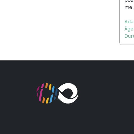
pou
me s
Adul
Âge 
Duré