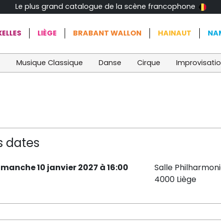
Le plus grand catalogue de la scène francophone
ELLES
LIÈGE
BRABANT WALLON
HAINAUT
NA
t
Musique Classique
Danse
Cirque
Improvisati
s dates
imanche 10 janvier 2027 à 16:00
Salle Philharmon
4000 Liège