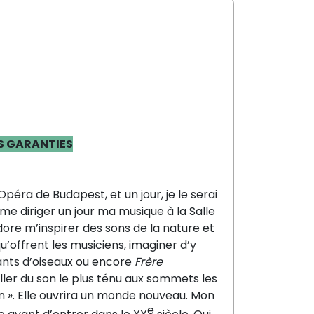
S GARANTIES
’Opéra de Budapest, et un jour,
je le serai
me diriger un jour
ma musique à la Salle
dore m’inspirer des sons de la nature
et
qu’offrent les musiciens,
imaginer d’y
nts d’oiseaux
ou encore
Frère
ler du son le
plus ténu aux sommets les
 ».
Elle ouvrira un monde nouveau. Mon
e