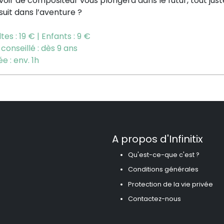
voir
de compositeur vous plongera dans le futur,
tout jus
uit dans l’aventure ?
tes : 19 € | Enfants : 9 €
conseillé : dès 9 ans
e : env. 1h
A propos d'Infinitix
Qu'est-ce-que c'est ?
Conditions générales
Protection de la vie privée
Contactez-nous