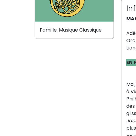
In
MAH
Famille, Musique Classique
Adè
Orc
Lion
EN 
Moi
à Vi
Phi
des 
glis
Jac
plus