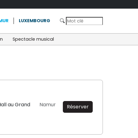
MUR
LUXEMBOURG
on
Spectacle musical
all au Grand
Namur
Réserver