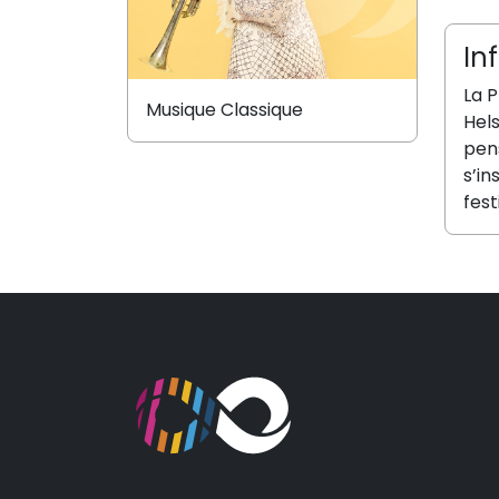
In
La 
Musique Classique
Hels
pens
s’in
festi