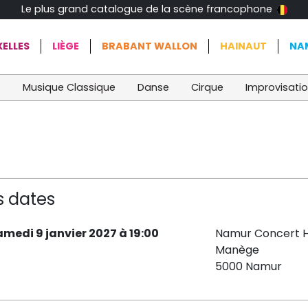
Le plus grand catalogue de la scène francophone
ELLES
LIÈGE
BRABANT WALLON
HAINAUT
NA
t
Musique Classique
Danse
Cirque
Improvisati
s dates
amedi 9 janvier 2027 à 19:00
Namur Concert H
Manège
5000 Namur