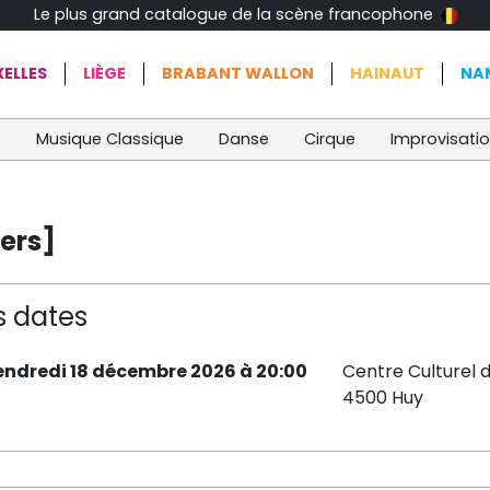
Le plus grand catalogue de la scène francophone
ELLES
LIÈGE
BRABANT WALLON
HAINAUT
NA
t
Musique Classique
Danse
Cirque
Improvisati
ers]
s dates
endredi 18 décembre 2026 à 20:00
Centre Culturel 
4500 Huy