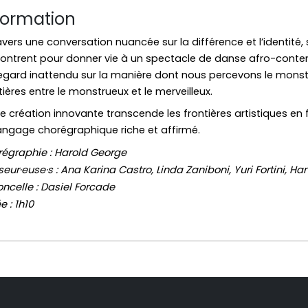
formation
avers une conversation nuancée sur la différence et l’identité, s
ontrent pour donner vie à un spectacle de danse afro-contem
egard inattendu sur la manière dont nous percevons le monst
tières entre le monstrueux et le merveilleux.
e création innovante transcende les frontières artistiques en
angage chorégraphique riche et affirmé.
égraphie : Harold George
eur·euse·s : Ana Karina Castro, Linda Zaniboni, Yuri Fortini
oncelle : Dasiel Forcade
e : 1h10