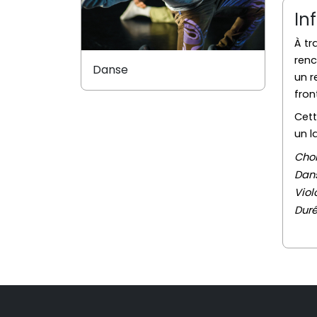
In
À tr
renc
Danse
un r
fron
Cett
un l
Chor
Dans
Viol
Duré