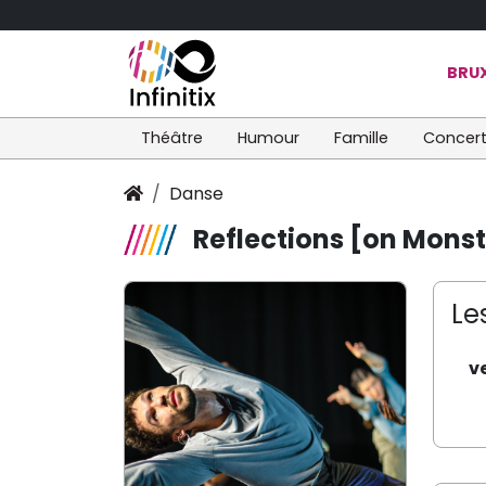
BRUX
Théâtre
Humour
Famille
Concer
Danse
Reflections [on Monst
Le
v