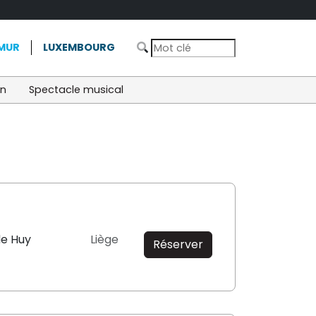
MUR
LUXEMBOURG
on
Spectacle musical
de Huy
Liège
Réserver