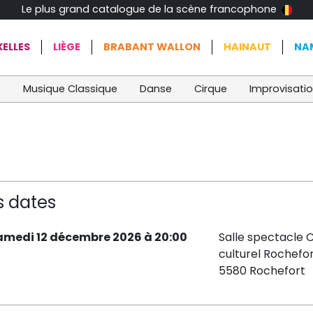
Le plus grand catalogue de la scène francophone
ELLES
LIÈGE
BRABANT WALLON
HAINAUT
NA
t
Musique Classique
Danse
Cirque
Improvisati
s dates
amedi 12 décembre 2026 à 20:00
Salle spectacle 
culturel Rochefo
5580 Rochefort