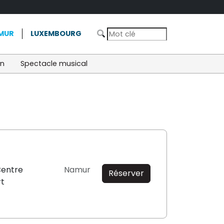
MUR
LUXEMBOURG
on
Spectacle musical
Centre
Namur
Réserver
rt