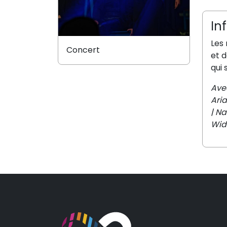
In
Les
Concert
et d
qui 
Av
Ari
|
Na
Wida