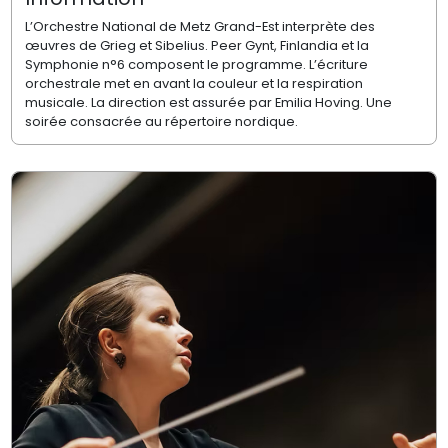
L’Orchestre National de Metz Grand-Est interprète des
œuvres de Grieg et Sibelius. Peer Gynt, Finlandia et la
Symphonie n°6 composent le programme. L’écriture
orchestrale met en avant la couleur et la respiration
musicale. La direction est assurée par Emilia Hoving. Une
soirée consacrée au répertoire nordique.