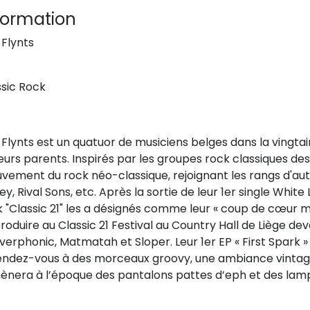
formation
 Flynts
ssic Rock
Flynts est un quatuor de musiciens belges dans la vingtain
eurs parents. Inspirés par les groupes rock classiques des
vement du rock néo-classique, rejoignant les rangs d'aut
y, Rival Sons, etc. Après la sortie de leur 1er single White
 "Classic 21" les a désignés comme leur « coup de cœur mus
roduire au Classic 21 Festival au Country Hall de Liège d
erphonic, Matmatah et Sloper. Leur 1er EP « First Spark 
endez-vous à des morceaux groovy, une ambiance vintage 
ènera à l’époque des pantalons pattes d’eph et des lamp