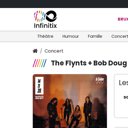
BRUX
Théâtre
Humour
Famille
Concer
Concert
The Flynts + Bob Doug
Le
s