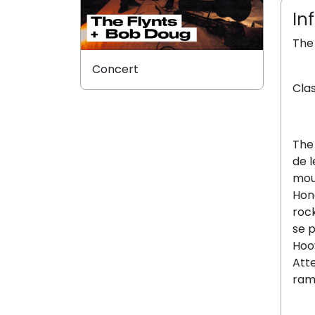
In
The
Concert
Cla
The 
de l
mou
Hone
rock
se p
Hoov
Att
ram