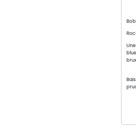
Bob
Rock
Une 
blue
brux
Bais
prud