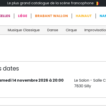
Le plus grand catalogue de la scène francophone
ELLES
LIÈGE
BRABANT WALLON
HAINAUT
NA
t
Musique Classique
Danse
Cirque
Improvisati
s dates
amedi 14 novembre 2026 à 20:00
Le Salon - Salle 
7830 Silly