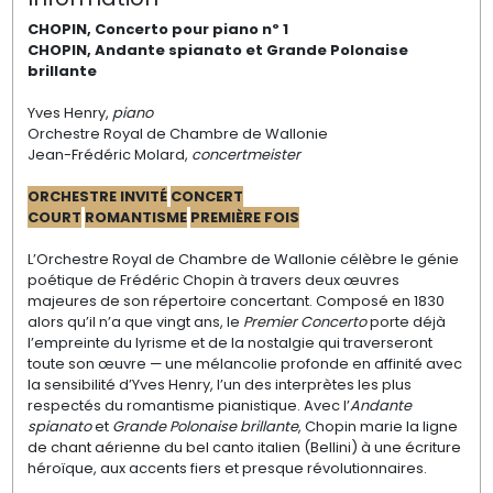
CHOPIN, Concerto pour piano nº 1
CHOPIN, Andante spiana
to et
Grande Polonaise
brillante
Yves Henry,
piano
Orchestre Royal de Chambre de Wallonie
Jean-Frédéric Molard
,
concertm
eister
ORCHESTRE INVITÉ
CONCERT
COURT
ROMANTISME
PREMIÈRE
FOIS
L’Orchestre Royal de Chambre de Wallonie c
élèbre
le génie
poétique
de Frédéric Chopin à travers deux œuvres
majeures de son répertoire
concertant. Composé en 1830
alors qu’il n’a que vingt ans, le
Premier
Concerto
porte déjà
l’empreinte du lyrisme et de la nostalgie qui
traverseront
toute son œuvre — une mélancolie profonde en affinité
avec
la sensibilité d’Yves Henry, l’un des interprètes les plus
respectés
du romantisme pianistique. Avec l’
Andante
spianato
et
Grande Polonaise brillante
, Chopin marie la ligne
de chant aérienne du bel canto italien
(Bellini) à une écriture
héroïque, aux accents fiers et presque
révolutionnaires.