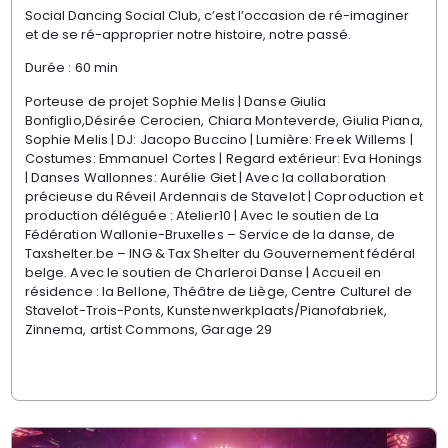
Social Dancing Social Club, c’est l’occasion de ré-imaginer
et de se ré-approprier notre histoire, notre passé.
Durée : 60 min
Porteuse de projet Sophie Melis | Danse Giulia
Bonfiglio,Désirée Cerocien, Chiara Monteverde, Giulia Piana,
Sophie Melis | DJ: Jacopo Buccino | Lumière: Freek Willems |
Costumes: Emmanuel Cortes | Regard extérieur: Eva Honings
| Danses Wallonnes: Aurélie Giet | Avec la collaboration
précieuse du Réveil Ardennais de Stavelot | Coproduction et
production déléguée : Atelier10 | Avec le soutien de La
Fédération Wallonie-Bruxelles – Service de la danse, de
Taxshelter.be – ING & Tax Shelter du Gouvernement fédéral
belge. Avec le soutien de Charleroi Danse | Accueil en
résidence : la Bellone, Théâtre de Liège, Centre Culturel de
Stavelot-Trois-Ponts, Kunstenwerkplaats/Pianofabriek,
Zinnema, artist Commons, Garage 29