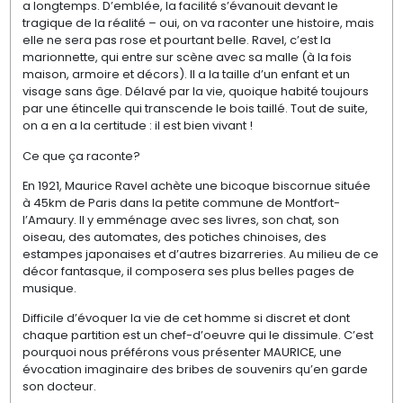
a longtemps. D’emblée, la facilité s’évanouit devant le
tragique de la réalité – oui, on va raconter une histoire, mais
elle ne sera pas rose et pourtant belle. Ravel, c’est la
marionnette, qui entre sur scène avec sa malle (à la fois
maison, armoire et décors). Il a la taille d’un enfant et un
visage sans âge. Délavé par la vie, quoique habité toujours
par une étincelle qui transcende le bois taillé. Tout de suite,
on a en a la certitude : il est bien vivant !
Ce que ça raconte?
En 1921, Maurice Ravel achète une bicoque biscornue située
à 45km de Paris dans la petite commune de Montfort-
l’Amaury. Il y emménage avec ses livres, son chat, son
oiseau, des automates, des potiches chinoises, des
estampes japonaises et d’autres bizarreries. Au milieu de ce
décor fantasque, il composera ses plus belles pages de
musique.
Difficile d’évoquer la vie de cet homme si discret et dont
chaque partition est un chef-d’oeuvre qui le dissimule. C’est
pourquoi nous préférons vous présenter MAURICE, une
évocation imaginaire des bribes de souvenirs qu’en garde
son docteur.