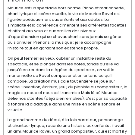
Maurice est un spectacle hors norme. Piano et marionnette,
chant lyrique et scène muette, la vie de Maurice Ravel est
figurée poétiquement aux enfants et aux adultes. La
simplicité et la cohérence cimentent ses différentes facettes
et offrent aux yeux et aux oreilles des niveaux
d’appréhension qui se chevauchent sans jamais se gêner
ou s’annuler. Prenons la musique : jelle accompagne
l’histoire tout en gardant son existence propre.
On peut fermer les yeux, oublier un instant le reste du
spectacle, et se plonger dans les notes, tandis qu’elle va
jusqu’à entrer dans la diégèse du spectacle ; on voit la
marionnette de Ravel composer et on entend ce qu’il
compose. La création musicale tout entière se joue sur
scène : invention, écriture, jeu ; du pianiste au compositeur, la
magie se noue et nous est transmise.Mais là où Maurice
défie nos attentes (déjà bienremplies), c’est par sa capacité
à fondre la didactique dans une mise en scène sonore et
visuelle.
Le grand homme du début, à la fois narrateur, personnage
et chanteur lyrique, raconte une histoire aux enfants : il avait
un ami, Maurice Ravel, un grand compositeur, qui est mort il y