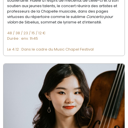
souveraine. Fidèle à
l’esprit de mécénat de celle-ci et à son
soutien
aux jeunes talents, le concert réunira des
artistes et
professeurs de la Chapelle musicale,
dans des pages
virtuoses du répertoire
comme le sublime
Concerto pour
violon
de Sibelius, sommet de lyrisme et d’intensité.
48
/
38
/
23
/
15
/
12 €
Durée : env. 1h45
Le 4.12 : Dans le cadre du Music Chapel Festival