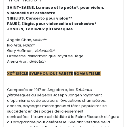
SAINT-SAËNS,
La muse et le poète
*
, pour violon,
violoncelle et orchestre
SIBELIUS, Concerto pour violon**
FAURÉ, Elégie, pour violoncelle et orchestre*
JONGEN,
Tableaux
pittoresques
Angela Chan,
violon
**
Rio Arai
,
violon
*
Gary Hoffman,
violoncelle
*
Orchestre Philharmonique Royal de Liège
Alena Hron,
direction
e
XX
SI
È
CLE
SYMPHONIQUE
RARETÉ
ROMANTISME
Composés en 1917 en Angleterre, les
T
ableaux
pittoresques
du Liégeois Joseph
Jongen rayonnent
d’optimisme et de couleurs :
évocations champêtres,
danses, paysages
montagneux et fêtes populaires se
succèdent
en des pages délicieusement
contrastées.
L’œuvre est dédiée à la Reine Elisabeth
et figure
au programme pour célébrer
le 150e anniversaire de la