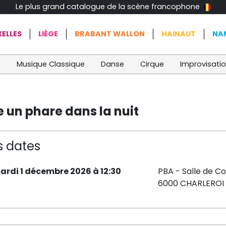
Le plus grand catalogue de la scène francophone
ELLES
LIÈGE
BRABANT WALLON
HAINAUT
NA
t
Musique Classique
Danse
Cirque
Improvisati
un phare dans la nuit
s dates
ardi 1 décembre 2026 à 12:30
PBA - Salle de C
6000 CHARLEROI