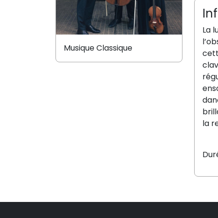
In
La l
l’ob
Musique Classique
cett
clav
rég
ens
dan
bril
la 
Dur