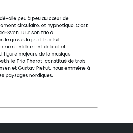
dévoile peu à peu au cœur de
ement circulaire,
et hypnotique.
C’est
ki-Sven Tüür son trio à
 le grave, la partition
fait
ême
scintillement délicat
et
, figure majeure de la musique
beth
, le
Trio Theros
, constitué de trois
sen et Gustav Piekut
, nous emmène à
des paysages nordiques.