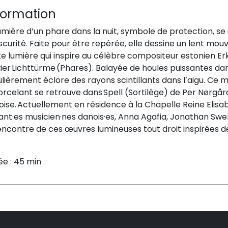
formation
umière d’un phare dans la nuit
, s
ymbole de protection
, se
scurité. Faite pour être repérée, elle
dessine
un lent mouv
e lumière qui inspire au célèbre compositeur estonien Erk
ier
Lichttürme
(Phares). Balayée de houles puissantes dans
ulièrement
éclore des rayons scintillants dans l’aigu.
C
e
m
orcelant
se retrouve
dans
Spell
(Sortilège)
de Per Nørgård
oise.
Actuellement en
résidence à la Chapelle Reine Elisa
lant
·e
s
musicien·nes
danois
·es
,
Anna Agafia
,
Jonathan Swen
rencontre de ces
œuvres
lumineuses
tout droit inspirées 
ée : 45 min