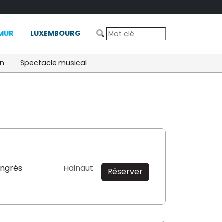
MUR
LUXEMBOURG
on
Spectacle musical
ongrès
Hainaut
Réserver