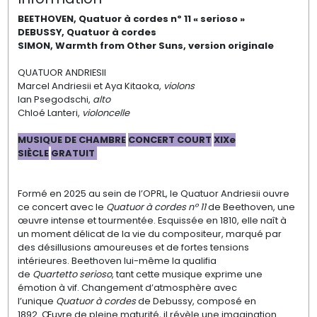
BEETHOVEN, Quatuor à cordes nº 11
«
serioso
»
DEBUSSY,
Quatuor
à
cordes
SIMON, Warmth from Other Suns, version
originale
QUATUOR ANDRIESII
Marcel Andriesii et Aya Kitaoka,
violons
Ian
Psegodschi
,
alto
Chloé Lanteri,
violoncelle
MUSIQUE DE CHAMBRE
CONCERT COURT
XIXe
SIÈCLE
GRATUIT
Formé en 2025 au sein de l’OPRL, le Quatuor
Andriesii
ouvre
ce concert avec le
Quatuor à cordes nº 11
de Beethoven, une
œuvre intense
et tourmentée. Esquissée en 1810, elle naît
à
un moment délicat de la vie du compositeur,
marqué par
des désillusions amoureuses
et de fortes tensions
intérieures. Beethoven
lui-même la qualifia
de
Quartetto
serioso
,
tant cette musique exprime une
émotion à vif.
Changement d’atmosphère avec
l’unique
Quatuor à cordes
de Debussy, composé en
1892.
Œuvre de pleine maturité, il révèle une
imagination