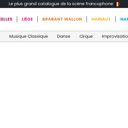
Le plus grand catalogue de la scène francophone
ELLES
LIÈGE
BRABANT WALLON
HAINAUT
NA
t
Musique Classique
Danse
Cirque
Improvisati