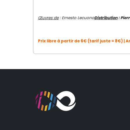
Œuvres de
: Ernesto Lecuona
Distribution
: Pier
Prix libre à partir de 6€ (tarif juste = 8€) | Ar