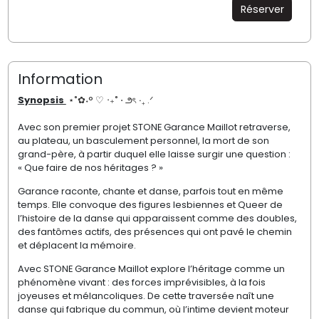
Réserver
Information
Synopsis
⋆˚✿˖°
♡ ‧₊˚ ⋅ ౨ৎ ‧₊ .ᐟ
Avec son premier projet STONE Garance Maillot retraverse,
au plateau, un basculement personnel, la mort de son
grand-père, à partir duquel elle laisse surgir une question :
«
Que faire de nos
h
é
ritage
s
?
»
Garance raconte, chante et danse, parfois tout en même
temps. Elle convoque des figures lesbiennes et Queer de
l’histoire de la danse qui apparaissent comme des doubles,
des fantômes actifs, des présences qui ont pavé le chemin
et déplacent la mémoire.
Avec STONE Garance Maillot explore l’héritage comme un
phénomène vivant : des forces imprévisibles, à la fois
joyeuses et mélancoliques. De cette traversée naît une
danse qui fabrique du commun, où l’intime devient moteur