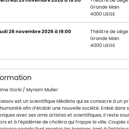
ercredi 25 novembre 2026 à 19:00
Théâtre de Liège 
Grande Main
4000 LIEGE
eudi 26 novembre 2026 à 19:00
Théâtre de Liège 
Grande Main
4000 LIEGE
formation
ime Gorki / Myriam Muller
assov est un scientifique idéaliste qui se consacre à un pro
’humanité afin d’établir une nouvelle société. Enlisé dans
riques avec ses amis artistes et scientifiques, il reste s
rs et à l’épidémie de choléra qui frappe la ville. Coupé
cience sociale font monter les tensions, tant à l’intérieur