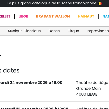
Le plus grand catalogue de la scène francophone
ELLES
LIÈGE
BRABANT WALLON
HAINAUT
NA
t
Musique Classique
Danse
Cirque
Improvisati
L
s dates
ardi 24 novembre 2026 à 19:00
Théâtre de Liège 
Grande Main
4000 LIEGE