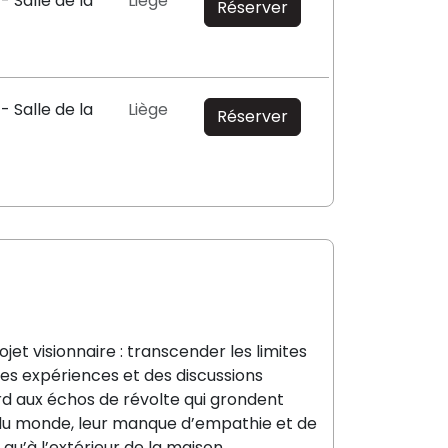
- Salle de la
Liège
Réserver
- Salle de la
Liège
Réserver
jet visionnaire : transcender les limites
 ses expériences et des discussions
ourd aux échos de révolte qui grondent
s du monde, leur manque d’empathie et de
 qu’à l’extérieur de la maison…