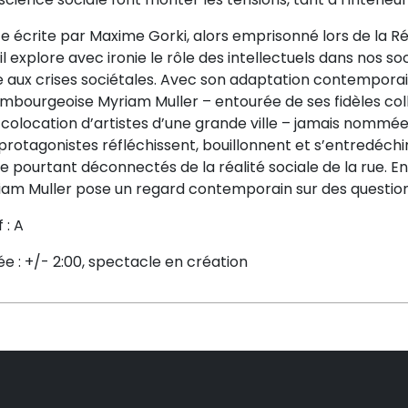
e écrite par Maxime Gorki, alors emprisonné lors de la Ré
il explore avec ironie le rôle des intellectuels dans nos s
e aux crises sociétales. Avec son adaptation contempora
mbourgeoise Myriam Muller – entourée de ses fidèles coll
colocation d’artistes d’une grande ville – jamais nommée
protagonistes réfléchissent, bouillonnent et s’entredéchire
e pourtant déconnectés de la réalité sociale de la rue. E
iam Muller pose un regard contemporain sur des questions
f : A
e : +/- 2:00, spectacle en création