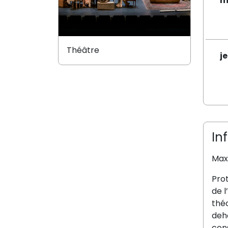
m
Théâtre
j
In
Max
Prot
de l
théo
deho
cons