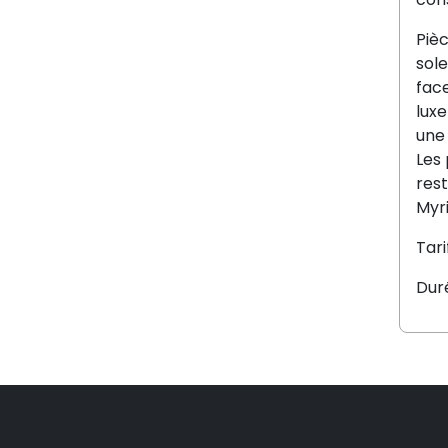
Pièc
sole
fac
luxe
une 
Les 
rest
Myr
Tari
Duré