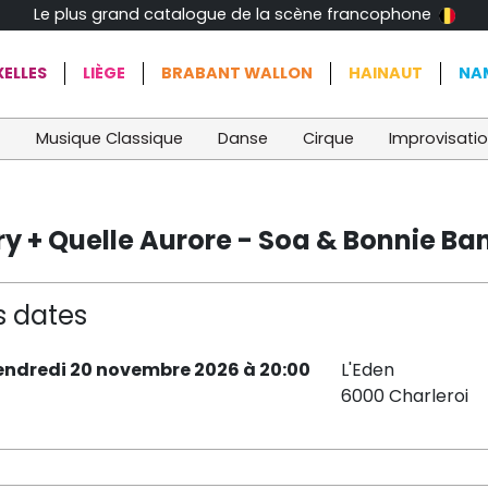
Le plus grand catalogue de la scène francophone
ELLES
LIÈGE
BRABANT WALLON
HAINAUT
NA
t
Musique Classique
Danse
Cirque
Improvisati
ry + Quelle Aurore - Soa & Bonnie Ba
s dates
endredi 20 novembre 2026 à 20:00
L'Eden
6000 Charleroi