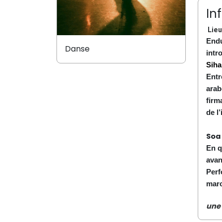
In
Lieu
Endu
Danse
intr
Siha
Entr
arab
firm
de l
Soa
En q
avan
Perf
marc
une 