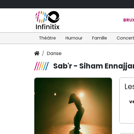
BRUX
Théâtre
Humour
Famille
Concer
Danse
Sab'r - Siham Ennajja
Le
v