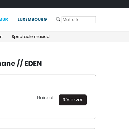
MUR
LUXEMBOURG
on
Spectacle musical
nane // EDEN
Hainaut
Réserver