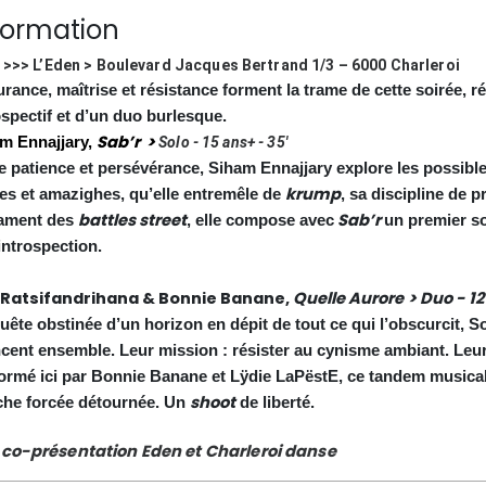
formation
 >>> L’Eden > Boulevard Jacques Bertrand 1/3 – 6000 Charleroi
rance, maîtrise et résistance forment la trame de cette soirée, 
ospectif et d’un duo burlesque.
Sab’r
>
m Ennajjary,
Solo - 15 ans+ - 35'
e patience et persévérance, Siham Ennajjary explore les possibl
krump
es et amazighes, qu’elle entremêle de
, sa discipline de 
battles street
Sab’r
ament des
, elle compose avec
un premier so
’introspection.
 Ratsifandrihana & Bonnie Banane,
Quelle Aurore
>
Duo - 12
uête obstinée d’un horizon en dépit de tout ce qui l’obscurcit, 
cent ensemble.
Leur mission : résister au cynisme ambiant. Leur
ormé ici par Bonnie Banane et Lÿdie LaPëstE, ce tandem musica
shoot
he forcée détournée. Un
de liberté.
co-présentation Eden et Charleroi danse