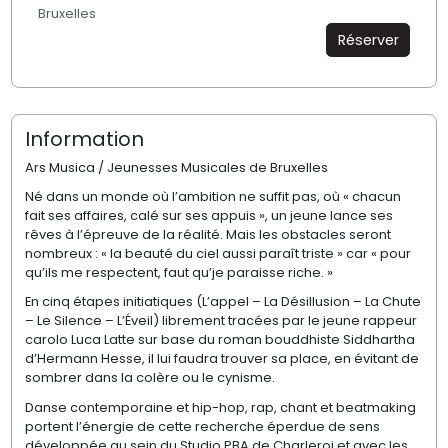
Bruxelles
Réserver
Information
Ars Musica / Jeunesses Musicales de Bruxelles
Né dans un monde où l’ambition ne suffit pas, où « chacun
fait ses affaires, calé sur ses appuis », un jeune lance ses
rêves à l’épreuve de la réalité. Mais les obstacles seront
nombreux : « la beauté du ciel aussi paraît triste » car « pour
qu’ils me respectent, faut qu’je paraisse riche. »
En cinq étapes initiatiques (L’appel – La Désillusion – La Chute
– Le Silence – L’Éveil) librement tracées par le jeune rappeur
carolo Luca Latte sur base du roman bouddhiste Siddhartha
d’Hermann Hesse, il lui faudra trouver sa place, en évitant de
sombrer dans la colère ou le cynisme.
Danse contemporaine et hip-hop, rap, chant et beatmaking
portent l’énergie de cette recherche éperdue de sens
développée au sein du Studio PBA de Charleroi et avec les